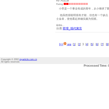
By 周思源
Rating:
小李是一个事业有成的青年，从小继承了数
他虽然很聪明很有才能，但也有一个缺点－
士金表，使他看起来确实颇为招摇。
&nbs...
分类:
哲理_现代寓言
|<<
[
] [
] 3 [
] [
] [
] [
] [
pre
1
2
4
5
6
7
8
Copyright © 2002
myarticle.com.cn
All rights reserved.
Processed Time: 0.