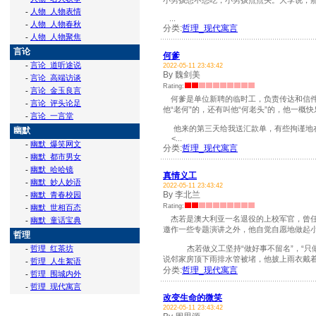
小男孩想不想吃，小男孩点点头。大李说，
-
人物_人物表情
...
-
人物_人物春秋
分类:
哲理_现代寓言
-
人物_人物聚焦
言论
何爹
-
言论_道听途说
2022-05-11 23:43:42
By 魏剑美
-
言论_高端访谈
Rating:
-
言论_金玉良言
何爹是单位新聘的临时工，负责传达和信件
-
言论_评头论足
他“老何”的，还有叫他“何老头”的，他一
-
言论_一言堂
他来的第三天给我送汇款单，有些拘谨地在
幽默
<...
-
幽默_爆笑网文
分类:
哲理_现代寓言
-
幽默_都市男女
-
幽默_哈哈镜
真情义工
-
幽默_妙人妙语
2022-05-11 23:43:42
By 李北兰
-
幽默_青春校园
Rating:
-
幽默_世相百态
杰若是澳大利亚一名退役的上校军官，曾任
-
幽默_童话宝典
邀作一些专题演讲之外，他自觉自愿地做起
哲理
-
哲理_红茶坊
杰若做义工坚持“做好事不留名”，“只做
说邻家房顶下雨排水管被堵，他披上雨衣戴着雨
-
哲理_人生絮语
分类:
哲理_现代寓言
-
哲理_围城内外
-
哲理_现代寓言
改变生命的微笑
2022-05-11 23:43:42