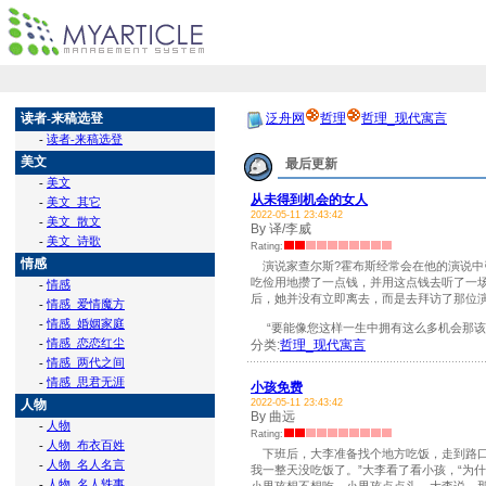
读者-来稿选登
泛舟网
哲理
哲理_现代寓言
-
读者-来稿选登
美文
最后更新
-
美文
从未得到机会的女人
-
美文_其它
2022-05-11 23:43:42
-
美文_散文
By 译/李威
-
美文_诗歌
Rating:
情感
演说家查尔斯?霍布斯经常会在他的演说中
吃俭用地攒了一点钱，并用这点钱去听了一
-
情感
后，她并没有立即离去，而是去拜访了那位
-
情感_爱情魔方
-
情感_婚姻家庭
“要能像您这样一生中拥有这么多机会那该有多
-
情感_恋恋红尘
分类:
哲理_现代寓言
-
情感_两代之间
-
情感_思君无涯
小孩免费
人物
2022-05-11 23:43:42
By 曲远
-
人物
Rating:
-
人物_布衣百姓
下班后，大李准备找个地方吃饭，走到路口
-
人物_名人名言
我一整天没吃饭了。”大李看了看小孩，“为
-
人物_名人轶事